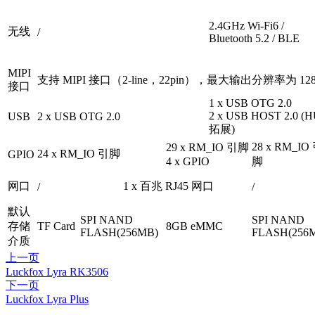
2.4GHz Wi-Fi6 /
无线
/
Bluetooth 5.2 / BLE
MIPI
支持 MIPI 接口（2-line，22pin），最大输出分辨率为 1280
接口
1 x USB OTG 2.0
2 x USB HOST 2.0 (
USB
2 x USB OTG 2.0
拓展)
28 x RM_IO
29 x RM_IO 引脚
24 x RM_IO 引脚
GPIO
4 x GPIO
脚
网口
1 x 百兆 RJ45 网口
/
/
默认
SPI NAND
SPI NAND
存储
TF Card
8GB eMMC
FLASH(256MB)
FLASH(256
介质
上一页
Luckfox Lyra RK3506
下一页
Luckfox Lyra Plus