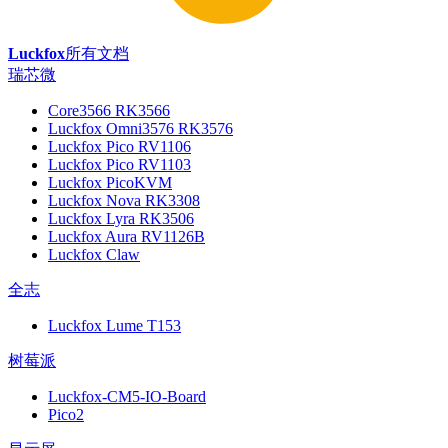
Luckfox
所有文档
瑞芯微
Core3566 RK3566
Luckfox Omni3576 RK3576
Luckfox Pico RV1106
Luckfox Pico RV1103
Luckfox PicoKVM
Luckfox Nova RK3308
Luckfox Lyra RK3506
Luckfox Aura RV1126B
Luckfox Claw
全志
Luckfox Lume T153
树莓派
Luckfox-CM5-IO-Board
Pico2