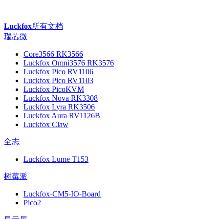
Luckfox
所有文档
瑞芯微
Core3566 RK3566
Luckfox Omni3576 RK3576
Luckfox Pico RV1106
Luckfox Pico RV1103
Luckfox PicoKVM
Luckfox Nova RK3308
Luckfox Lyra RK3506
Luckfox Aura RV1126B
Luckfox Claw
全志
Luckfox Lume T153
树莓派
Luckfox-CM5-IO-Board
Pico2